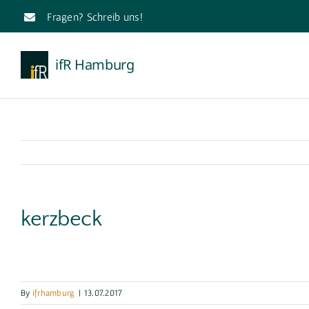
Skip
Fragen?
Schreib uns
!
to
content
ifR Hamburg
kerzbeck
By
ifrhamburg
|
13.07.2017