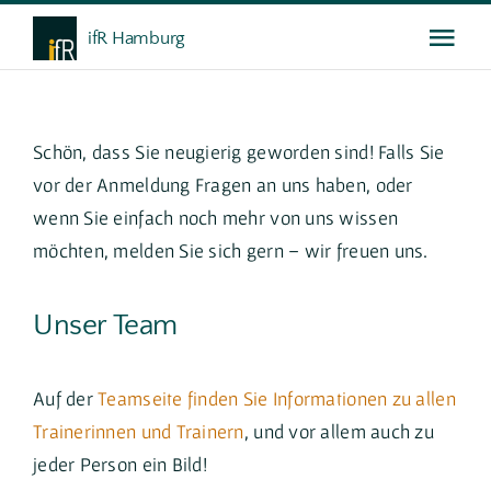
Skip
ifR Hamburg
Togg
to
content
Navi
Das ifR
Schön, dass Sie neugierig geworden sind! Falls Sie
Weiterbildung
vor der Anmeldung Fragen an uns haben, oder
wenn Sie einfach noch mehr von uns wissen
möchten, melden Sie sich gern – wir freuen uns.
Gespräche
Unser Team
Service
Auf der
Teamseite finden Sie Informationen zu allen
Trainerinnen und Trainern
, und vor allem auch zu
jeder Person ein Bild!