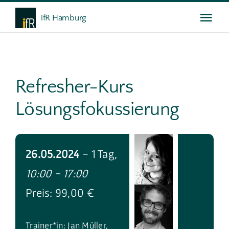
Skip
ifR Hamburg
Togg
to
content
Navi
Das ifR
Refresher-Kurs
Weiterbildung
Lösungsfokussierung
Gespräche
26.05.2024
- 1 Tag
,
Service
10:00 - 17:00
Preis: 99,00 €
Trainer*in: Jan Müller,