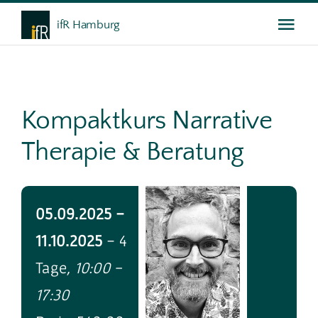
Skip
ifR Hamburg
Togg
to
content
Navi
Das ifR
Kompaktkurs Narrative
Weiterbildung
Therapie & Beratung
Gespräche
05.09.2025 -
Service
11.10.2025
- 4
Tage
, 10:00 -
17:30