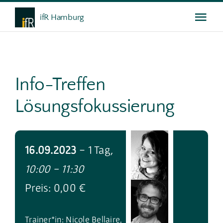
Skip
ifR Hamburg
Togg
to
content
Navi
Das ifR
Info-Treffen
Weiterbildung
Lösungsfokussierung
Gespräche
16.09.2023
- 1 Tag
,
Service
10:00 - 11:30
Preis: 0,00 €
Trainer*in: Nicole Bellaire,