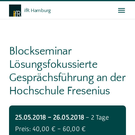
Skip
ifR Hamburg
Togg
to
content
Navi
Das ifR
Blockseminar
Weiterbildung
Lösungsfokussierte
Gespräche
Gesprächsführung an der
Hochschule Fresenius
Service
25.05.2018 - 26.05.2018
- 2 Tage
Preis: 40,00 € - 60,00 €